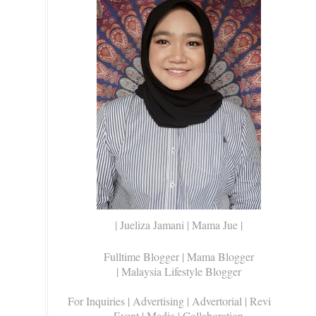
| Jueliza Jamani | Mama Jue |
Fulltime Blogger |
Mama Blogger
| Malaysia Lifestyle Blogger
For Inquiries
| Advertising | Advertorial | Review |
Event | Media | Collaboration