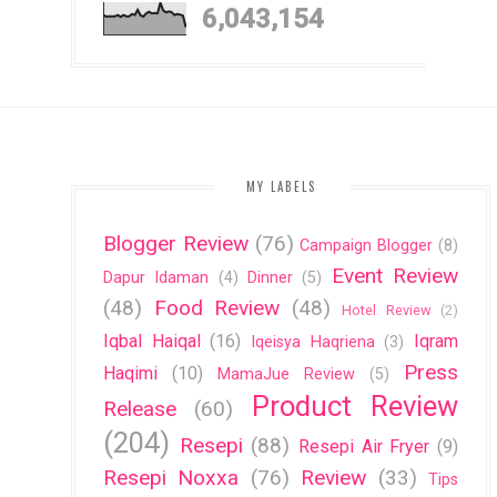
6,043,154
MY LABELS
Blogger Review
(76)
Campaign Blogger
(8)
Event Review
Dapur Idaman
(4)
Dinner
(5)
(48)
Food Review
(48)
Hotel Review
(2)
Iqbal Haiqal
(16)
Iqram
Iqeisya Haqriena
(3)
Press
Haqimi
(10)
MamaJue Review
(5)
Product Review
Release
(60)
(204)
Resepi
(88)
Resepi Air Fryer
(9)
Resepi Noxxa
(76)
Review
(33)
Tips