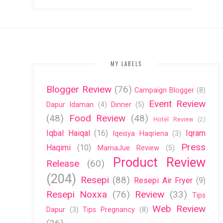
MY LABELS
Blogger Review
(76)
Campaign Blogger
(8)
Event Review
Dapur Idaman
(4)
Dinner
(5)
(48)
Food Review
(48)
Hotel Review
(2)
Iqbal Haiqal
(16)
Iqram
Iqeisya Haqriena
(3)
Press
Haqimi
(10)
MamaJue Review
(5)
Product Review
Release
(60)
(204)
Resepi
(88)
Resepi Air Fryer
(9)
Resepi Noxxa
(76)
Review
(33)
Tips
Web Review
Dapur
(3)
Tips Pregnancy
(8)