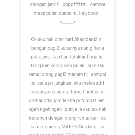
stengah jam!!!.. ppppffffttt.... camner
masa bulan puasa ni.. haiyoooo...
>____<
Ok aku nak citer hari Ahad baru2 ni..
bangun pagi2 kununnya nak g floria
putrajaya.. kan hari terakhir floria tu..
tak g kan kempunan pulak.. sure tak
ramai orang pagi2 macam ni.. sampai
jer sana jer jangkaan aku meleset!!!
ramainya manusia.. terus bagitau en
drebar erkk jom la kita pi tempat lain..
ngeh ngeh ngeh.. punya la aku tak nak
kerumun dengan orang ramai kan.. so
kami decide g MAEPS Serdang.. ini