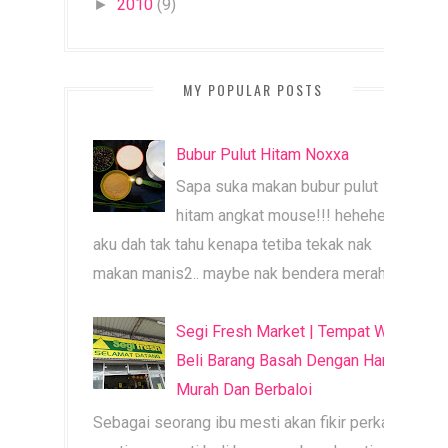
2010
(9)
►
MY POPULAR POSTS
Bubur Pulut Hitam Noxxa
Sapa suka makan bubur pulut
hitam angkat mouse!!! heheheh
aku dah tak tahu kenapa tetiba tekak nak
makan manis2.. maybe nak bendera merah b...
Segi Fresh Market | Tempat Wajib
Beli Barang Basah Dengan Harga
Murah Dan Berbaloi
Sebagai seorang ibu mesti akan fikir perkara