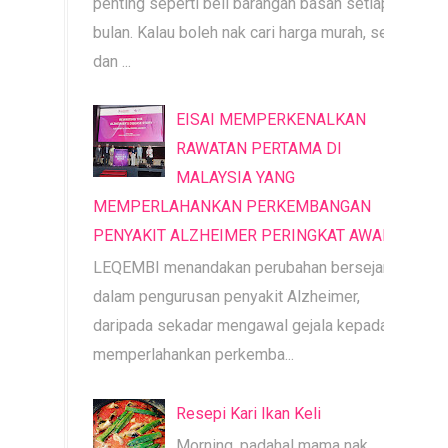
penting seperti beli barangan basah setiap
bulan. Kalau boleh nak cari harga murah, segar
dan ...
EISAI MEMPERKENALKAN
RAWATAN PERTAMA DI
MALAYSIA YANG
MEMPERLAHANKAN PERKEMBANGAN
PENYAKIT ALZHEIMER PERINGKAT AWAL
LEQEMBI menandakan perubahan bersejarah
dalam pengurusan penyakit Alzheimer,
daripada sekadar mengawal gejala kepada
memperlahankan perkemba...
Resepi Kari Ikan Keli
Morning, padahal mama nak