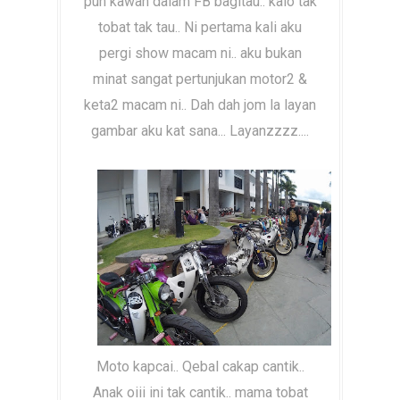
pun kawan dalam FB bagitau.. kalo tak
tobat tak tau.. Ni pertama kali aku
pergi show macam ni.. aku bukan
minat sangat pertunjukan motor2 &
keta2 macam ni.. Dah dah jom la layan
gambar aku kat sana... Layanzzzz....
Moto kapcai.. Qebal cakap cantik..
Anak oiii ini tak cantik.. mama tobat