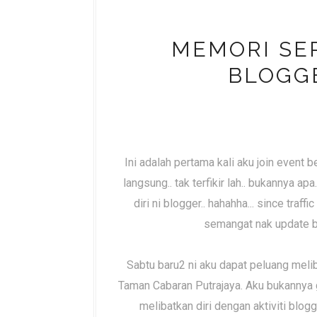
MEMORI SE
BLOGGE
Ini adalah pertama kali aku join event
langsung.. tak terfikir lah.. bukannya a
diri ni blogger.. hahahha... since tra
semangat nak update bl
Sabtu baru2 ni aku dapat peluang meli
Taman Cabaran Putrajaya. Aku bukannya g 
melibatkan diri dengan aktiviti blogg