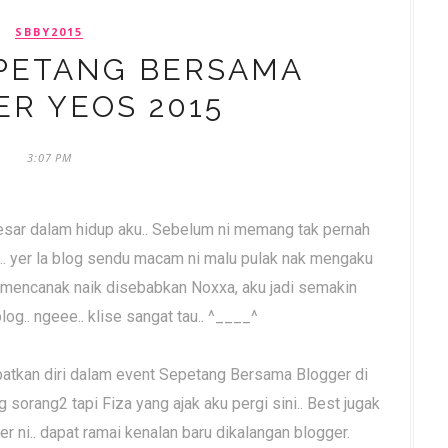
SBBY2015
PETANG BERSAMA
R YEOS 2015
3:07 PM
 besar dalam hidup aku.. Sebelum ni memang tak pernah
pa... yer la blog sendu macam ni malu pulak nak mengaku
ffic mencanak naik disebabkan Noxxa, aku jadi semakin
og.. ngeee.. klise sangat tau.. ^____^
batkan diri dalam event Sepetang Bersama Blogger di
sorang2 tapi Fiza yang ajak aku pergi sini.. Best jugak
er ni.. dapat ramai kenalan baru dikalangan blogger.