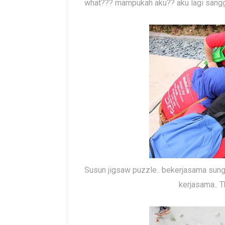
what??? mampukah aku?? aku lagi sanggup 
Susun jigsaw puzzle.. bekerjasama sungg
kerjasama.. Th