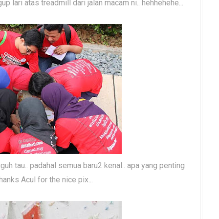
lari atas treadmill dari jalan macam ni.. hehhehehe...
uh tau.. padahal semua baru2 kenal.. apa yang penting
anks Acul for the nice pix...