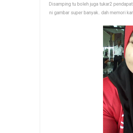
Disamping tu boleh juga tukar2 pendapat d
ni gambar super banyak.. dah memori kan 