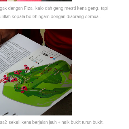
ugak dengan Fiza.. kalo dah geng mesti kena geng.. tapi
ulillah kepala boleh ngam dengan diaorang semua...
a2 sekali kena berjalan jauh + naik bukit turun bukit..