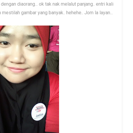
engan diaorang... ok tak nak melalut panjang.. entri kali
mestilah gambar yang banyak.. hehehe.. Jom la layan...