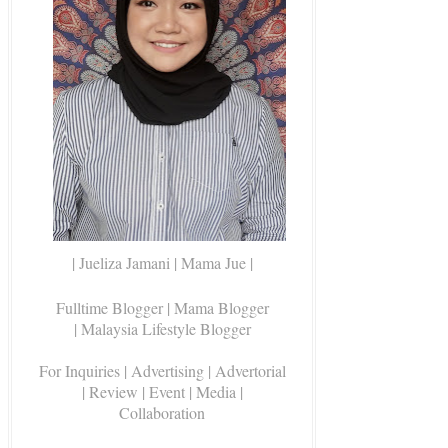
| Jueliza Jamani | Mama Jue |
Fulltime Blogger |
Mama Blogger
| Malaysia Lifestyle Blogger
For Inquiries
| Advertising | Advertorial
| Review | Event | Media |
Collaboration