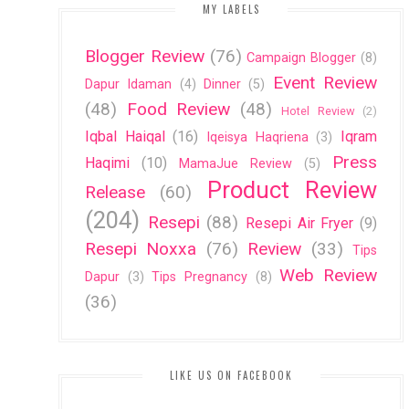
MY LABELS
Blogger Review
(76)
Campaign Blogger
(8)
Event Review
Dapur Idaman
(4)
Dinner
(5)
(48)
Food Review
(48)
Hotel Review
(2)
Iqbal Haiqal
(16)
Iqram
Iqeisya Haqriena
(3)
Press
Haqimi
(10)
MamaJue Review
(5)
Product Review
Release
(60)
(204)
Resepi
(88)
Resepi Air Fryer
(9)
Resepi Noxxa
(76)
Review
(33)
Tips
Web Review
Dapur
(3)
Tips Pregnancy
(8)
(36)
LIKE US ON FACEBOOK