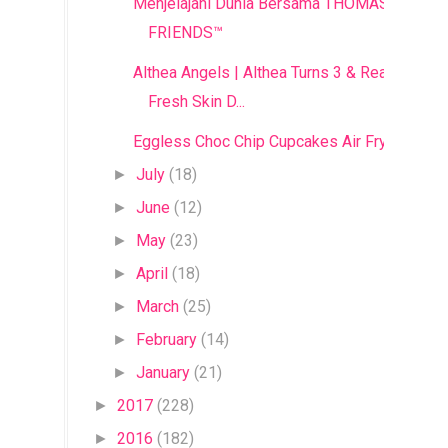
Menjelajahi Dunia Bersama THOMAS &
FRIENDS™
Althea Angels | Althea Turns 3 & Real
Fresh Skin D...
Eggless Choc Chip Cupcakes Air Fryer
July
(18)
►
June
(12)
►
May
(23)
►
April
(18)
►
March
(25)
►
February
(14)
►
January
(21)
►
2017
(228)
►
2016
(182)
►