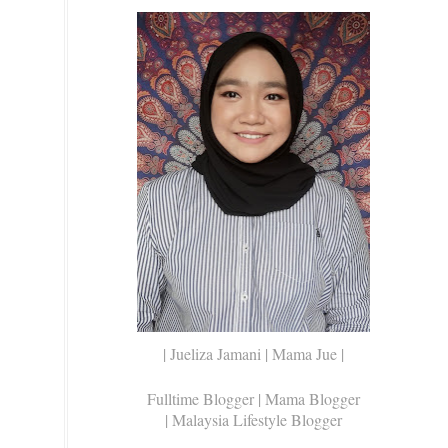
| Jueliza Jamani | Mama Jue |
Fulltime Blogger |
Mama Blogger
| Malaysia Lifestyle Blogger