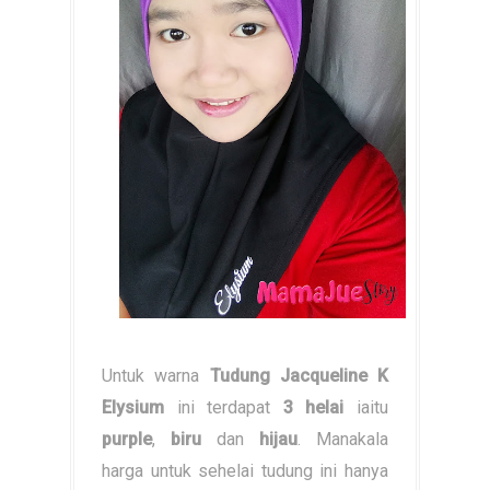
Untuk warna
Tudung Jacqueline K
Elysium
ini terdapat
3 helai
iaitu
purple
,
biru
dan
hijau
. Manakala
harga untuk sehelai tudung ini hanya