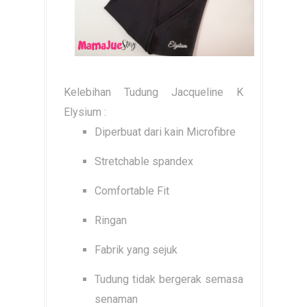
Kelebihan Tudung Jacqueline K
Elysium :
Diperbuat dari kain Microfibre
Stretchable spandex
Comfortable Fit
Ringan
Fabrik yang sejuk
Tudung tidak bergerak semasa
senaman