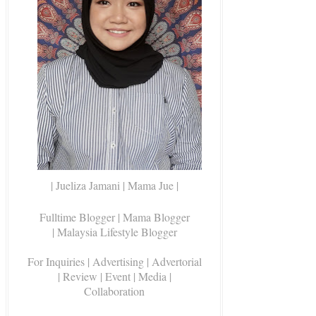
| Jueliza Jamani | Mama Jue |
Fulltime Blogger |
Mama Blogger
| Malaysia Lifestyle Blogger
For Inquiries
| Advertising | Advertorial
| Review | Event | Media |
Collaboration