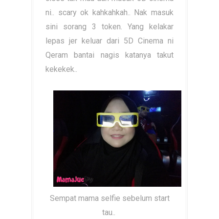
ni.. scary ok kahkahkah.. Nak masuk
sini sorang 3 token. Yang kelakar
lepas jer keluar dari 5D Cinema ni
Qeram bantai nagis katanya takut
kekekek..
Sempat mama selfie sebelum start
tau..