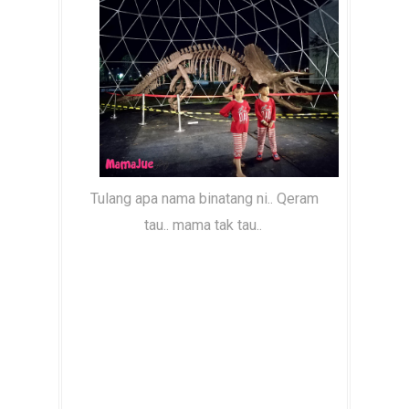
Tulang apa nama binatang ni.. Qeram
tau.. mama tak tau..