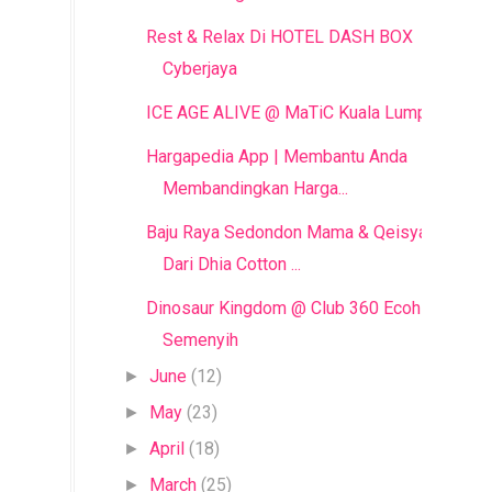
Rest & Relax Di HOTEL DASH BOX
Cyberjaya
ICE AGE ALIVE @ MaTiC Kuala Lumpur
Hargapedia App | Membantu Anda
Membandingkan Harga...
Baju Raya Sedondon Mama & Qeisya
Dari Dhia Cotton ...
Dinosaur Kingdom @ Club 360 Ecohill
Semenyih
June
(12)
►
May
(23)
►
April
(18)
►
March
(25)
►