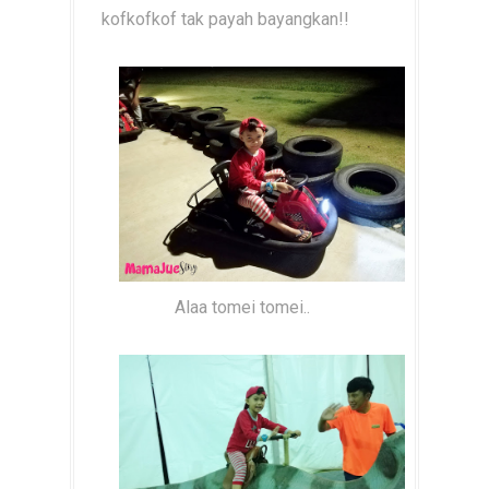
kofkofkof tak payah bayangkan!!
Alaa tomei tomei..