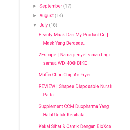
September
(17)
►
August
(14)
►
July
(18)
▼
Beauty Mask Dari My Product Co |
Mask Yang Berasas...
2Escape | Nama penyelesaian bagi
semua WD-40® BIKE...
Muffin Choc Chip Air Fryer
REVIEW | Shapee Disposable Nursing
Pads
Supplement CCM Duopharma Yang
Halal Untuk Kesihata...
Kekal Sihat & Cantik Dengan BioXcellent