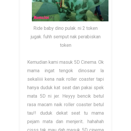
Ride baby dino pulak. ni 2 token
jugak. fuhh semput nak perabiskan
token
Kemudian kami masuk 5D Cinema. Ok
mama ingat tengok dinosaur la
sekaliiii kena naik roller coaster tapi
hanya duduk kat seat dan pakai spek
mata 5D ni jer. Heyyy bencik betul
rasa macam naik roller coaster betul
tau!! duduk dekat seat tu mama
pejam mata dan menjerit.. hahahah
cisss tak mau dah masuk 5D cinema