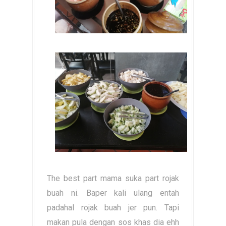
The best part mama suka part rojak
buah ni. Baper kali ulang entah
padahal rojak buah jer pun. Tapi
makan pula dengan sos khas dia ehh