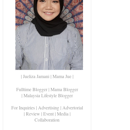
| Jueliza Jamani | Mama Jue |
Fulltime Blogger |
Mama Blogger
| Malaysia Lifestyle Blogger
For Inquiries
| Advertising | Advertorial
| Review | Event | Media |
Collaboration